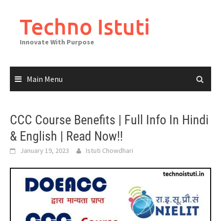
Skip
to
Techno Istuti
content
Innovate With Purpose
Main Menu
CCC Course Benefits | Full Info In Hindi
& English | Read Now!!
January 19, 2023
Istuti Chowdhari