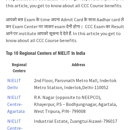
this article, you get to know about all CCC Course benefits.
आपको बस Exam के time अपना Admit Card के साथ Aadhar card ले
कर Exam Center पर जाकर exam देनी होगा। CCC Exam का Result
आने पर institute आपको सूचना दे देते हैं.
In this article you get to
know about all CCC Course benefits.
Top 10 Regional Centers of NIELIT In India
Regional
Address
Centers
NIELIT
2nd Floor, Parsvnath Metro Mall, Inderlok
Delhi
Metro Station, Inderlok,Delhi-110052
NIELIT
R.K. Nagar (opposite to NEEPCO),
Centre-
Khayerpur, P.S – Bodhjungnagar, Agartala,
Agartala
West Tripura, PIN- 799008
NIELIT
Industrial Estate, Zuangtui Aizawl-796017
Centre-