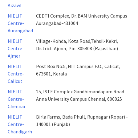
Aizawl
NIELIT
CEDTI Complex, Dr. BAM University Campus
Centre-
Aurangabad-431004
Aurangabad
NIELIT
Village-Kohda, Kota Road,Tehsil-Kekri,
Centre-
District-Ajmer, Pin-305408 (Rajasthan)
Ajmer
NIELIT
Post Box No:5, NIT Campus P.O., Calicut,
Centre-
673601, Kerala
Calicut
NIELIT
25, ISTE Complex Gandhimandapam Road
Centre-
Anna University Campus Chennai, 600025
Chennai
NIELIT
Birla Farms, Bada Phull, Rupnagar (Ropar) -
Centre-
140001 (Punjab)
Chandigarh