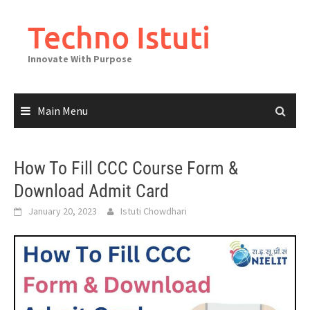
Skip
to
Techno Istuti
content
Innovate With Purpose
Main Menu
How To Fill CCC Course Form &
Download Admit Card
January 20, 2023
Istuti Chowdhari