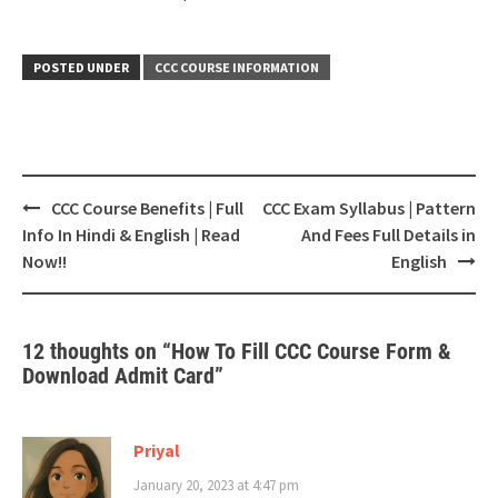
POSTED UNDER
CCC COURSE INFORMATION
Post
CCC Course Benefits | Full
CCC Exam Syllabus | Pattern
navigation
Info In Hindi & English | Read
And Fees Full Details in
Now!!
English
12 thoughts on “
How To Fill CCC Course Form &
Download Admit Card
”
Priyal
January 20, 2023 at 4:47 pm